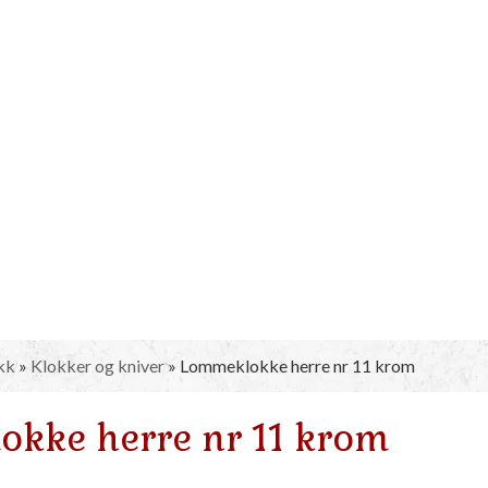
kk
»
Klokker og kniver
»
Lommeklokke herre nr 11 krom
kke herre nr 11 krom