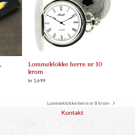
,
Lommeklokke herre nr 10
krom
kr
1.699
Lommeklokke herre nr 8 krom
next
Kontakt
post: