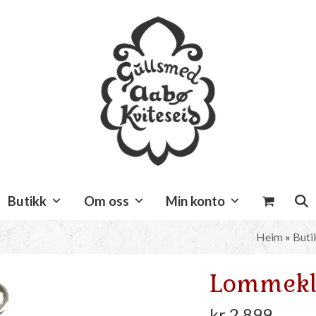
Butikk
Om oss
Min konto
Heim
»
Buti
Lommeklo
kr
2.899