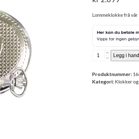
Lommeklokke frå vår 
Lommeklokke
Legg i hand
herre
nr
Produktnummer:
16
11
Kategori:
Klokker og
krom
antall