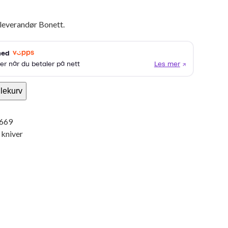
leverandør Bonett.
lekurv
669
 kniver