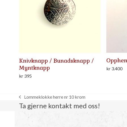
Opphen
Knivknapp / Bunadsknapp /
Myntknapp
kr
3.400
kr
395
Lommeklokke herre nr 10 krom
previous
Ta gjerne kontakt med oss!
post: