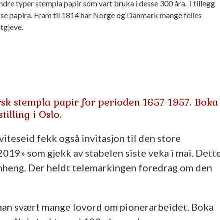
ndre typer stempla papir som vart bruka i desse 300 åra. I tillegg
sse papira. Fram til 1814 har Norge og Danmark mange felles
tgjeve.
sk stempla papir for perioden 1657-1957. Boka
tilling i Oslo.
iteseid fekk også invitasjon til den store
19» som gjekk av stabelen siste veka i mai. Dett
manheng. Der heldt telemarkingen foredrag om den
 han svært mange lovord om pionerarbeidet. Boka