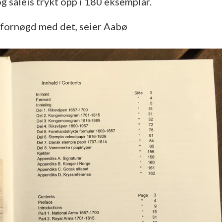
og såleis trykt opp i 180 eksemplar.
er fornøgd med det, seier Aabø