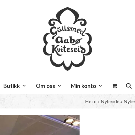
Butikk
Om oss
Min konto
Heim
»
Nyhende
»
Nyhe