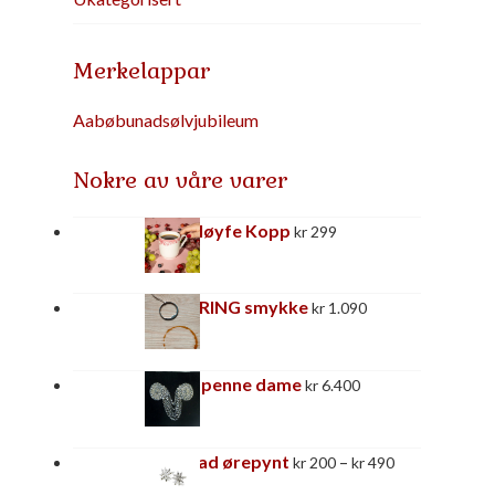
Merkelappar
Aabø
bunadsølv
jubileum
Nokre av våre varer
Rosa Sløyfe Kopp
kr
299
KAFFERING smykke
kr
1.090
Kuftespenne dame
kr
6.400
Prisområde:
Åtteblad ørepynt
–
kr
200
kr
490
kr 200