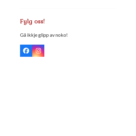
til
kr 490
Fylg oss!
Gå ikkje glipp av noko!
Facebook
Instagram