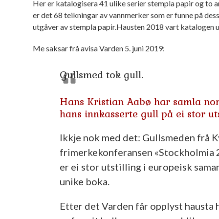
Her er katalogisera 41 ulike serier stempla papir og to a
er det 68 teikningar av vannmerker som er funne på des
utgåver av stempla papir.Hausten 2018 vart katalogen u
Me saksar frå avisa Varden 5. juni 2019:
Gullsmed tok gull.
Hans Kristian Aabø har samla nor
hans innkasserte gull på ei stor uts
Ikkje nok med det: Gullsmeden frå Kv
frimerkekonferansen «Stockholmia 20
er ei stor utstilling i europeisk sa
unike boka.
Etter det Varden får opplyst hausta